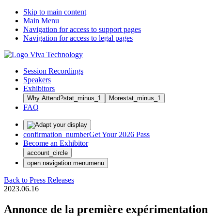
Skip to main content
Main Menu
Navigation for access to support pages
Navigation for access to legal pages
Session Recordings
Speakers
Exhibitors
Why Attend?
stat_minus_1
More
stat_minus_1
FAQ
confirmation_number
Get Your 2026 Pass
Become an Exhibitor
account_circle
open navigation menu
menu
Back to Press Releases
2023.06.16
Annonce de la première expérimentation