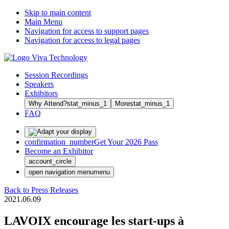
Skip to main content
Main Menu
Navigation for access to support pages
Navigation for access to legal pages
Session Recordings
Speakers
Exhibitors
Why Attend?
stat_minus_1
More
stat_minus_1
FAQ
confirmation_number
Get Your 2026 Pass
Become an Exhibitor
account_circle
open navigation menu
menu
Back to Press Releases
2021.06.09
LAVOIX encourage les start-ups à