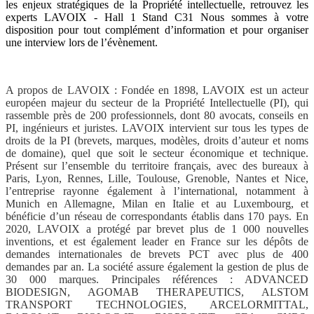
les enjeux stratégiques de la Propriété intellectuelle, retrouvez les
experts LAVOIX - Hall 1 Stand C31 Nous sommes à votre
disposition pour tout complément d’information et pour organiser
une interview lors de l’évènement.
A propos de LAVOIX : Fondée en 1898, LAVOIX est un acteur
européen majeur du secteur de la Propriété Intellectuelle (PI), qui
rassemble près de 200 professionnels, dont 80 avocats, conseils en
PI, ingénieurs et juristes. LAVOIX intervient sur tous les types de
droits de la PI (brevets, marques, modèles, droits d’auteur et noms
de domaine), quel que soit le secteur économique et technique.
Présent sur l’ensemble du territoire français, avec des bureaux à
Paris, Lyon, Rennes, Lille, Toulouse, Grenoble, Nantes et Nice,
l’entreprise rayonne également à l’international, notamment à
Munich en Allemagne, Milan en Italie et au Luxembourg, et
bénéficie d’un réseau de correspondants établis dans 170 pays. En
2020, LAVOIX a protégé par brevet plus de 1 000 nouvelles
inventions, et est également leader en France sur les dépôts de
demandes internationales de brevets PCT avec plus de 400
demandes par an. La société assure également la gestion de plus de
30 000 marques. Principales références : ADVANCED
BIODESIGN, AGOMAB THERAPEUTICS, ALSTOM
TRANSPORT TECHNOLOGIES, ARCELORMITTAL,