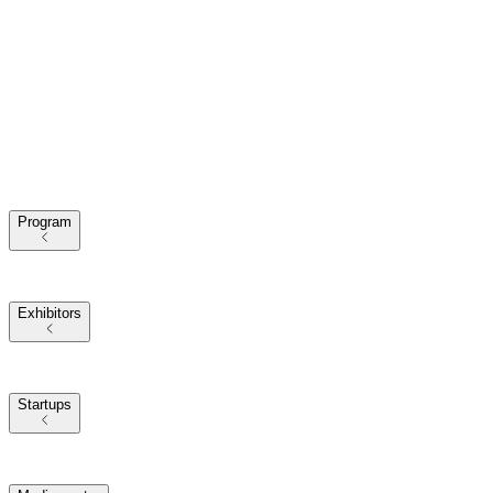
Program
2025 Themes
Conference Program
Our Speakers
Exhibitors
Exhibitors at VivaTech
2025 Partners
Startups
Startups at VivaTech
Investors at VivaTech
2025 Startup Challenges
and Awards